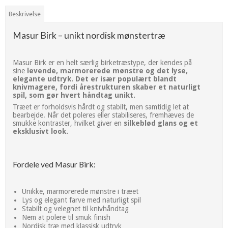
Beskrivelse
Masur Birk – unikt nordisk mønstertræ
Masur Birk er en helt særlig birketræstype, der kendes på
sine
levende, marmorerede mønstre og det lyse,
elegante udtryk. Det er især populært blandt
knivmagere, fordi årestrukturen skaber et naturligt
spil, som gør hvert håndtag unikt.
Træet er forholdsvis hårdt og stabilt, men samtidig let at
bearbejde. Når det poleres eller stabiliseres, fremhæves de
smukke kontraster, hvilket giver en
silkeblød glans og et
eksklusivt look.
Fordele ved Masur Birk:
Unikke, marmorerede mønstre i træet
Lys og elegant farve med naturligt spil
Stabilt og velegnet til knivhåndtag
Nem at polere til smuk finish
Nordisk træ med klassisk udtryk