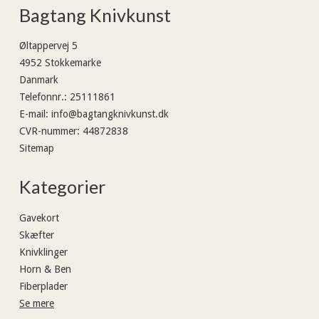
Bagtang Knivkunst
Øltappervej 5
4952 Stokkemarke
Danmark
Telefonnr.
:
25111861
E-mail
:
info@bagtangknivkunst.dk
CVR-nummer
:
44872838
Sitemap
Kategorier
Gavekort
Skæfter
Knivklinger
Horn & Ben
Fiberplader
Se mere