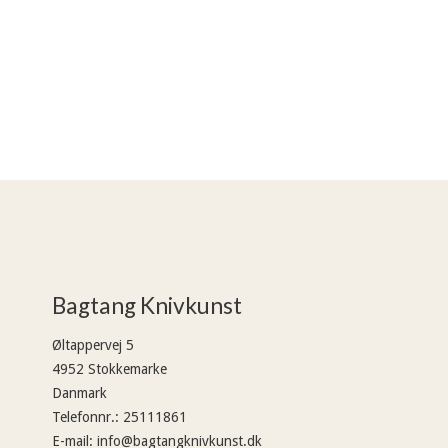
Bagtang Knivkunst
Øltappervej 5
4952 Stokkemarke
Danmark
Telefonnr.
:
25111861
E-mail
:
info@bagtangknivkunst.dk