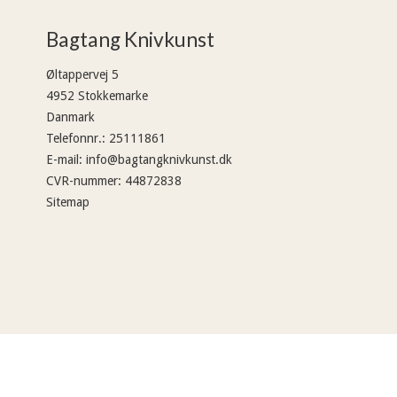
Bagtang Knivkunst
Øltappervej 5
4952 Stokkemarke
Danmark
Telefonnr.
:
25111861
E-mail
:
info@bagtangknivkunst.dk
CVR-nummer
:
44872838
Sitemap